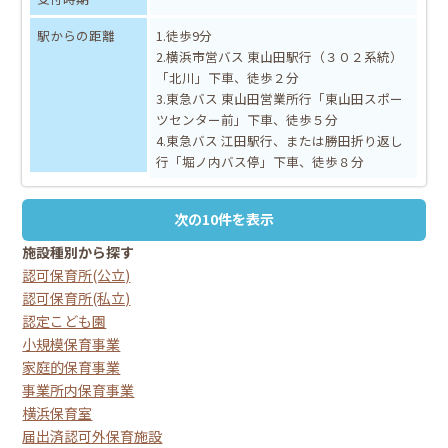
駅からの距離
1.徒歩9分
2.横浜市営バス 東山田駅行（３０２系統）
「北川」下車、徒歩２分
3.東急バス 東山田営業所行「東山田スポー
ツセンター前」下車、徒歩５分
4.東急バス 江田駅行、または勝田折り返し
行「堀ノ内バス停」下車、徒歩８分
次の10件を表示
施設種別から探す
認可保育所(公立)
認可保育所(私立)
認定こども園
小規模保育事業
家庭的保育事業
事業所内保育事業
横浜保育室
届出済認可外保育施設