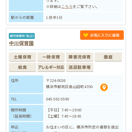
ります。
※詳細は
こちら
をご覧下さい。
駅からの距離
1.徒歩1分
中川保育園
住所
〒224-0026
横浜市都筑区南山田町4700
TEL
045-592-5590
開所時間
【平日】7:45～19:00
（延長時間）
【土曜】7:45～18:45
申込
お住まいの区に、横浜市所定の書類を提出