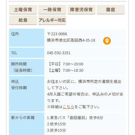
住所
〒223-0066
横浜市港北区高田西4-35-18
TEL
045-592-3251
開所時間
【平日】7:00～20:00
（延長時間）
【土曜】7:00～18:30
申込
お住まいの区に、横浜市所定の書類を提出
受付時期
して下さい。
4月入園ご希望の場合は、申込みの〆切があ
ります。
※詳細は
こちら
をご覧下さい。
駅からの距離
1.東急バス「倉田屋前」徒歩8分
2.徒歩15分
3.徒歩15分