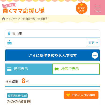
お気に
入り
menu
トップページ
東山田一覧
土曜保育
東山田
変更
さらに条件を絞り込んで探す
通常表示
地図で表示
8
検索結果
件
たかた保育園