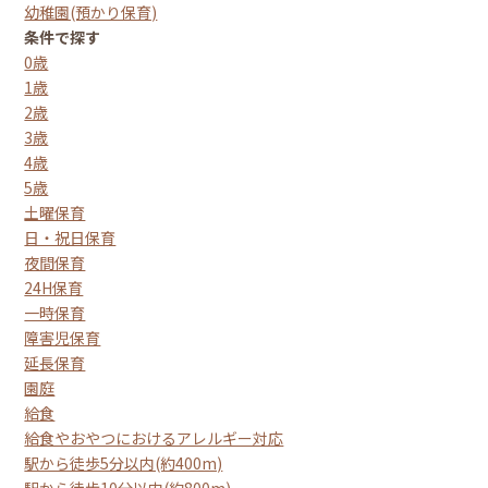
幼稚園(預かり保育)
条件で探す
0歳
1歳
2歳
3歳
4歳
5歳
土曜保育
日・祝日保育
夜間保育
24H保育
一時保育
障害児保育
延長保育
園庭
給食
給食やおやつにおけるアレルギー対応
駅から徒歩5分以内(約400m)