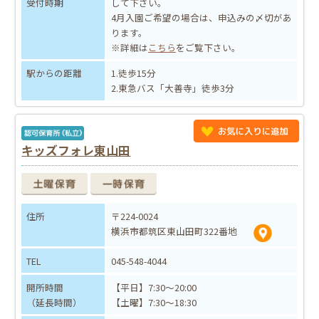
受付時期
して下さい。
4月入園ご希望の場合は、申込みの〆切があ
ります。
※詳細は
こちら
をご覧下さい。
駅からの距離
1.徒歩15分
2.東急バス「大善寺」徒歩3分
キッズフォレ東山田
住所
〒224-0024
横浜市都筑区東山田町322番地
TEL
045-548-4044
開所時間
【平日】7:30～20:00
（延長時間）
【土曜】7:30～18:30