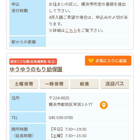
申込
お住まいの区に、横浜市所定の書類を提出
受付時期
して下さい。
4月入園ご希望の場合は、申込みの〆切があ
ります。
※詳細は
こちら
をご覧下さい。
駅からの距離
ゆうゆうのもり幼保園
住所
〒224-0025
横浜市都筑区早渕2-3-77
TEL
045-590-0765
開所時間
【平日】7:30～19:30
（延長時間）
【土曜】7:30～15:30