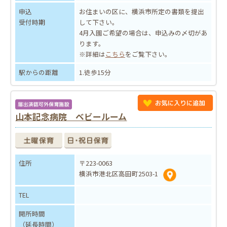
申込
お住まいの区に、横浜市所定の書類を提出
受付時期
して下さい。
4月入園ご希望の場合は、申込みの〆切があ
ります。
※詳細は
こちら
をご覧下さい。
駅からの距離
1.徒歩15分
山本記念病院 ベビールーム
住所
〒223-0063
横浜市港北区高田町2503-1
TEL
開所時間
（延長時間）