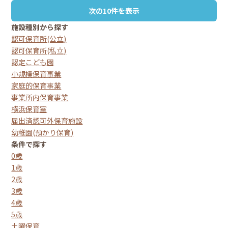
次の10件を表示
施設種別から探す
認可保育所(公立)
認可保育所(私立)
認定こども園
小規模保育事業
家庭的保育事業
事業所内保育事業
横浜保育室
届出済認可外保育施設
幼稚園(預かり保育)
条件で探す
0歳
1歳
2歳
3歳
4歳
5歳
土曜保育