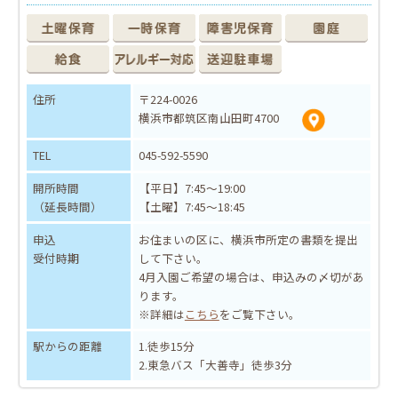
住所
〒224-0026
横浜市都筑区南山田町4700
TEL
045-592-5590
開所時間
【平日】7:45～19:00
（延長時間）
【土曜】7:45～18:45
申込
お住まいの区に、横浜市所定の書類を提出
受付時期
して下さい。
4月入園ご希望の場合は、申込みの〆切があ
ります。
※詳細は
こちら
をご覧下さい。
駅からの距離
1.徒歩15分
2.東急バス「大善寺」徒歩3分