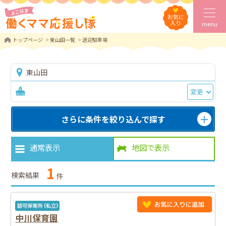
お気に
入り
menu
トップページ
東山田一覧
送迎駐車場
東山田
変更
さらに条件を絞り込んで探す
通常表示
地図で表示
1
検索結果
件
中川保育園