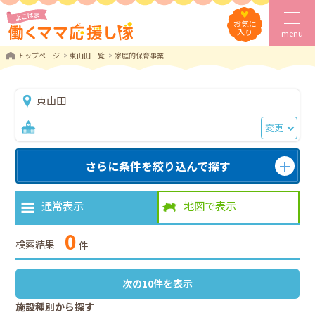
お気に
入り
menu
トップページ
東山田一覧
家庭的保育事業
東山田
変更
さらに条件を絞り込んで探す
通常表示
地図で表示
0
検索結果
件
次の10件を表示
施設種別から探す