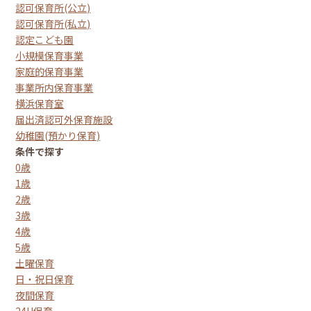
認可保育所(公立)
認可保育所(私立)
認定こども園
小規模保育事業
家庭的保育事業
事業所内保育事業
横浜保育室
届出済認可外保育施設
幼稚園(預かり保育)
条件で探す
0歳
1歳
2歳
3歳
4歳
5歳
土曜保育
日・祝日保育
夜間保育
24H保育