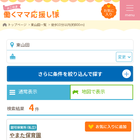
お気に
入り
menu
トップページ
東山田一覧
徒歩10分以内(約800ｍ)
東山田
変更
さらに条件を絞り込んで探す
通常表示
地図で表示
4
検索結果
件
やまた保育園