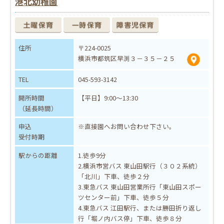
港北幼稚園
住所
〒224-0025
横浜市都筑区早渕３－３５－２５
TEL
045-593-3142
開所時間
【平日】9:00～13:30
（延長時間）
申込
※直接園へお問い合わせ下さい。
受付時期
駅からの距離
1.徒歩9分
2.横浜市営バス 東山田駅行（３０２系統）
「北川」下車、徒歩２分
3.東急バス 東山田営業所行「東山田スポー
ツセンター前」下車、徒歩５分
4.東急バス 江田駅行、または勝田折り返し
行「堀ノ内バス停」下車、徒歩８分