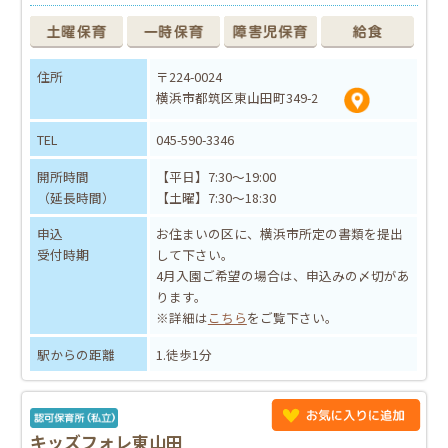
住所
〒224-0024
横浜市都筑区東山田町349-2
TEL
045-590-3346
開所時間
【平日】7:30～19:00
（延長時間）
【土曜】7:30～18:30
申込
お住まいの区に、横浜市所定の書類を提出
受付時期
して下さい。
4月入園ご希望の場合は、申込みの〆切があ
ります。
※詳細は
こちら
をご覧下さい。
駅からの距離
1.徒歩1分
キッズフォレ東山田