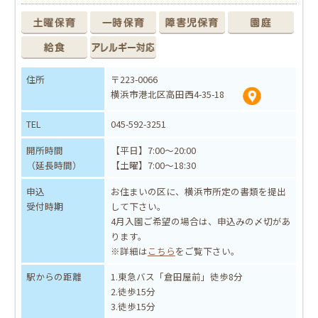
住所
〒223-0066
横浜市港北区高田西4-35-18
TEL
045-592-3251
開所時間
【平日】7:00～20:00
（延長時間）
【土曜】7:00～18:30
申込
お住まいの区に、横浜市所定の書類を提出
受付時期
して下さい。
4月入園ご希望の場合は、申込みの〆切があ
ります。
※詳細は
こちら
をご覧下さい。
駅からの距離
1.東急バス「倉田屋前」徒歩8分
2.徒歩15分
3.徒歩15分