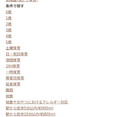
条件で探す
0歳
1歳
2歳
3歳
4歳
5歳
土曜保育
日・祝日保育
夜間保育
24H保育
一時保育
障害児保育
延長保育
園庭
給食
給食やおやつにおけるアレルギー対応
駅から徒歩5分以内(約400m)
駅から徒歩10分以内(約800m)