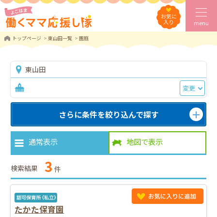
お気に
入り
menu
トップページ
東山田一覧
園庭
東山田
変更
さらに条件を絞り込んで探す
通常表示
地図で表示
3
検索結果
件
たかた保育園