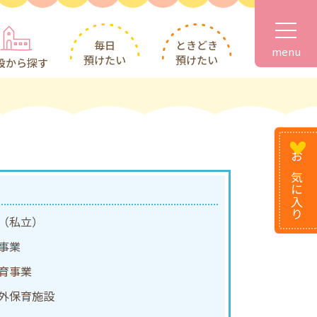
毎日
ときどき
menu
預けたい
預けたい
設から探す
お気に
入り
（私立）
事業
育事業
外保育施設