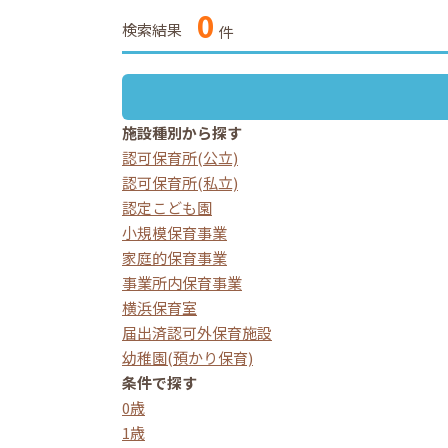
0
検索結果
件
施設種別から探す
認可保育所(公立)
認可保育所(私立)
認定こども園
小規模保育事業
家庭的保育事業
事業所内保育事業
横浜保育室
届出済認可外保育施設
幼稚園(預かり保育)
条件で探す
0歳
1歳