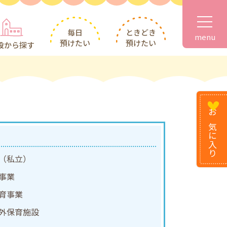
毎日
ときどき
menu
預けたい
預けたい
設から探す
お気に
入り
（私立）
事業
育事業
外保育施設