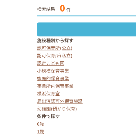
0
検索結果
件
施設種別から探す
認可保育所(公立)
認可保育所(私立)
認定こども園
小規模保育事業
家庭的保育事業
事業所内保育事業
横浜保育室
届出済認可外保育施設
幼稚園(預かり保育)
条件で探す
0歳
1歳