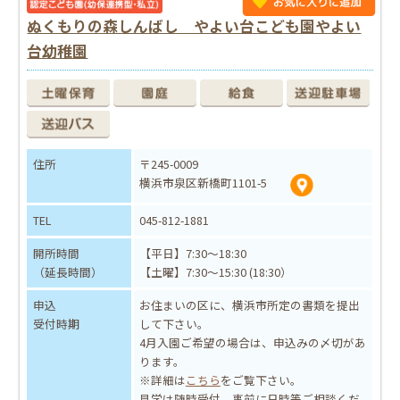
ぬくもりの森しんばし やよい台こども園やよい
台幼稚園
住所
〒245-0009
横浜市泉区新橋町1101-5
TEL
045-812-1881
開所時間
【平日】7:30～18:30
（延長時間）
【土曜】7:30～15:30 (18:30）
申込
お住まいの区に、横浜市所定の書類を提出
受付時期
して下さい。
4月入園ご希望の場合は、申込みの〆切があ
ります。
※詳細は
こちら
をご覧下さい。
見学は随時受付。事前に日時等ご相談くだ