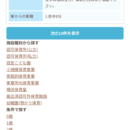
さい。
駅からの距離
1.徒歩8分
次の10件を表示
施設種別から探す
認可保育所(公立)
認可保育所(私立)
認定こども園
小規模保育事業
家庭的保育事業
事業所内保育事業
横浜保育室
届出済認可外保育施設
幼稚園(預かり保育)
条件で探す
0歳
1歳
2歳