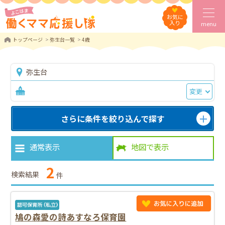
お気に
入り
menu
トップページ
弥生台一覧
4歳
弥生台
変更
さらに条件を絞り込んで探す
通常表示
地図で表示
2
検索結果
件
鳩の森愛の詩あすなろ保育園