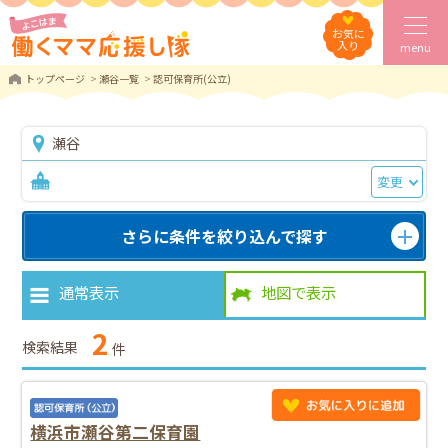
お気に
入り
menu
トップページ
瀬谷一覧
認可保育所(公立)
瀬谷
変更
さらに条件を絞り込んで探す
通常表示
地図で表示
2
検索結果
件
横浜市瀬谷第二保育園