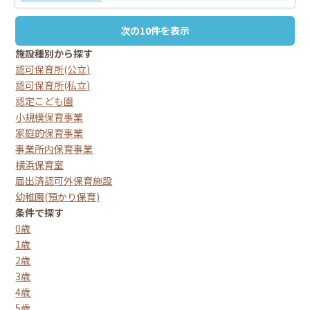
次の10件を表示
施設種別から探す
認可保育所(公立)
認可保育所(私立)
認定こども園
小規模保育事業
家庭的保育事業
事業所内保育事業
横浜保育室
届出済認可外保育施設
幼稚園(預かり保育)
条件で探す
0歳
1歳
2歳
3歳
4歳
5歳