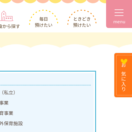
毎日
ときどき
menu
預けたい
預けたい
設から探す
お気に
入り
（私立）
事業
育事業
外保育施設