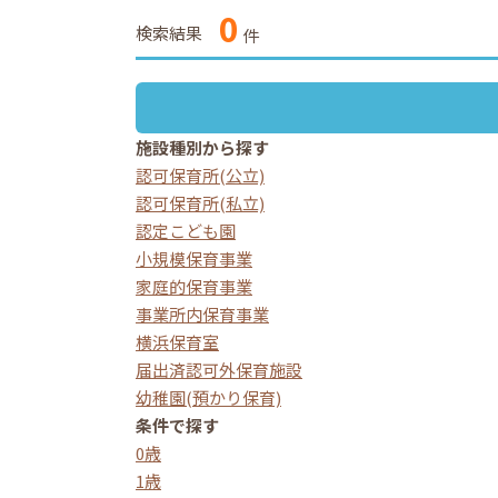
0
検索結果
件
施設種別から探す
認可保育所(公立)
認可保育所(私立)
認定こども園
小規模保育事業
家庭的保育事業
事業所内保育事業
横浜保育室
届出済認可外保育施設
幼稚園(預かり保育)
条件で探す
0歳
1歳