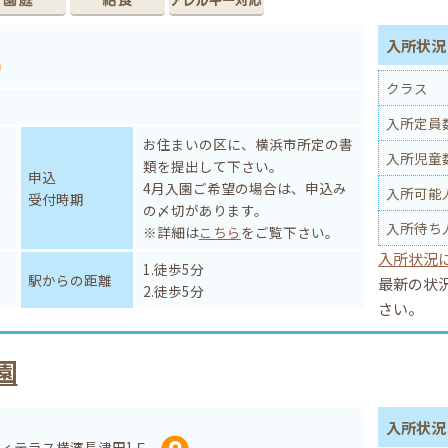
入所状況 
クラス
入所定員
お住まいの区に、横浜市所定の書
入所児童
類を提出して下さい。
申込
4月入園ご希望の場合は、申込み
入所可能
受付時期
の〆切があります。
入所待ち
※詳細は
こちら
をご覧下さい。
入所状況
1.徒歩5分
駅からの距離
最新の状
2.徒歩5分
さい。
園
入所状況 
シティテラス横濱長津田1Ｆ