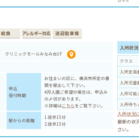
入所状況 
4 クリニックモールみなみ台1F
クラス
入所定員
お住まいの区に、横浜市所定の書
入所児童
類を提出して下さい。
申込
4月入園ご希望の場合は、申込み
入所可能
受付時期
の〆切があります。
入所待ち
※詳細は
こちら
をご覧下さい。
入所状況
1.徒歩15分
駅からの距離
最新の状
2.徒歩15分
さい。