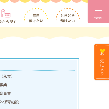
毎日
ときどき
menu
預けたい
預けたい
設から探す
お気に
入り
（私立）
事業
育事業
外保育施設