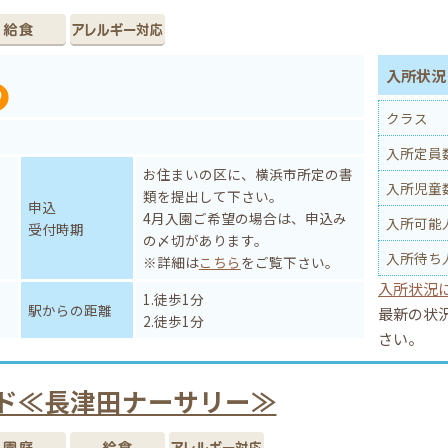
入所状況 
クラス
入所定員
お住まいの区に、横浜市所定の書
入所児童
類を提出して下さい。
申込
4月入園ご希望の場合は、申込み
入所可能
受付時期
の〆切があります。
入所待ち
※詳細は
こちら
をご覧下さい。
入所状況
1.徒歩1分
駅からの距離
最新の状
2.徒歩1分
さい。
ド≪長津田ナーサリー≫