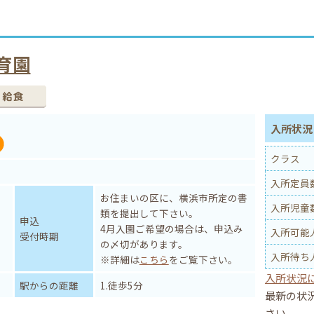
育園
入所状況 
クラス
入所定員
お住まいの区に、横浜市所定の書
入所児童
類を提出して下さい。
申込
4月入園ご希望の場合は、申込み
入所可能
受付時期
の〆切があります。
入所待ち
※詳細は
こちら
をご覧下さい。
入所状況
駅からの距離
1.徒歩5分
最新の状
さい。