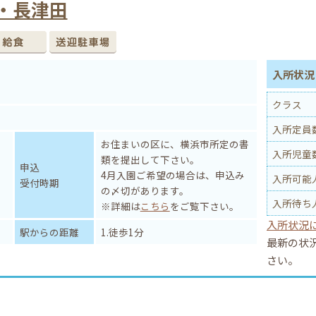
・長津田
入所状況 
クラス
入所定員
お住まいの区に、横浜市所定の書
入所児童
類を提出して下さい。
申込
4月入園ご希望の場合は、申込み
入所可能
受付時期
の〆切があります。
入所待ち
※詳細は
こちら
をご覧下さい。
入所状況
駅からの距離
1.徒歩1分
最新の状
さい。