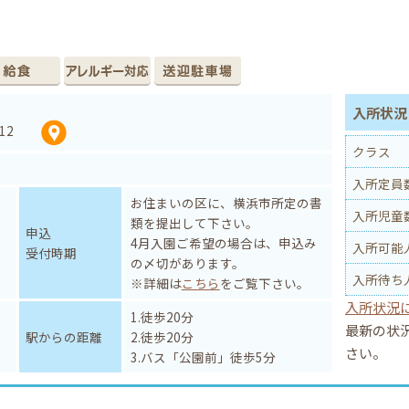
入所状況 
-12
クラス
入所定員
お住まいの区に、横浜市所定の書
入所児童
類を提出して下さい。
申込
4月入園ご希望の場合は、申込み
入所可能
受付時期
の〆切があります。
入所待ち
※詳細は
こちら
をご覧下さい。
入所状況
1.徒歩20分
最新の状
駅からの距離
2.徒歩20分
さい。
3.バス「公園前」徒歩5分