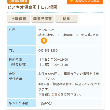
ピノキオ保育園十日市場園
住所
〒226-0025
横浜市緑区十日市場町813-5 北辰第2ビル
TEL
045-983-9280
開所時間
【平日】7:00～19:00
（延長時間）
【土曜】7:00～18:30
申込
お住まいの区に、横浜市所定の書類を提出
受付時期
して下さい。
4月入園ご希望の場合は、申込みの〆切があ
ります。
※詳細は
こちら
をご覧下さい。
駅からの距離
1.徒歩5分