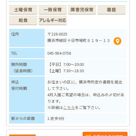
住所
〒226-0025
横浜市緑区十日市場町８１９－１３
TEL
045-984-0756
開所時間
【平日】7:00～20:00
（延長時間）
【土曜】7:30～18:30
申込
お住まいの区に、横浜市所定の書類を提出
受付時期
して下さい。
4月入園ご希望の場合は、申込みの〆切があ
ります。
※詳細は
こちら
をご覧下さい。
駅からの距離
1.徒歩9分