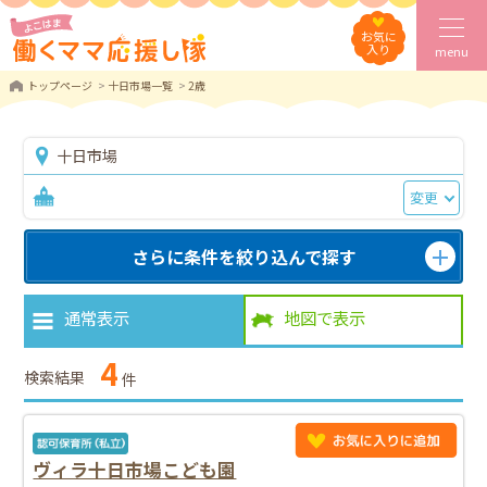
お気に
入り
menu
トップページ
十日市場一覧
2歳
十日市場
変更
さらに条件を絞り込んで探す
通常表示
地図で表示
4
検索結果
件
ヴィラ十日市場こども園