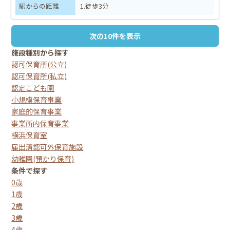
駅からの距離
1.徒歩3分
次の10件を表示
施設種別から探す
認可保育所(公立)
認可保育所(私立)
認定こども園
小規模保育事業
家庭的保育事業
事業所内保育事業
横浜保育室
届出済認可外保育施設
幼稚園(預かり保育)
条件で探す
0歳
1歳
2歳
3歳
4歳