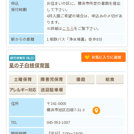
申込
お住まいの区に、横浜市所定の書類を提出
受付時期
して下さい。
4月入園ご希望の場合は、申込みの〆切があ
ります。
※詳細は
こちら
をご覧下さい。
駅からの距離
1.相鉄バス「浄水場裏」徒歩8分
星の子白根保育園
住所
〒241-0005
横浜市旭区白根7-31-3
TEL
045-953-1007
開所時間
【平日】7:00～19:00