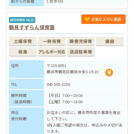
駅からの距離
1.徒歩3分
鶴見すずらん保育園
住所
〒230-0051
横浜市鶴見区鶴見中央3-19-20
TEL
045-505-3250
開所時間
【平日】7:00～20:00
（延長時間）
【土曜】7:00～18:00
申込
お住まいの区に、横浜市所定の書類を提出
受付時期
して下さい。
4月入園ご希望の場合は、申込みの〆切があ
ります。