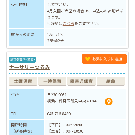
受付時期
して下さい。
4月入園ご希望の場合は、申込みの〆切があ
ります。
※詳細は
こちら
をご覧下さい。
駅からの距離
1.徒歩1分
2.徒歩2分
ナーサリーつるみ
住所
〒230-0051
横浜市鶴見区鶴見中央2-10-6
TEL
045-716-8490
開所時間
【平日】7:00～20:00
（延長時間）
【土曜】7:00～18:30