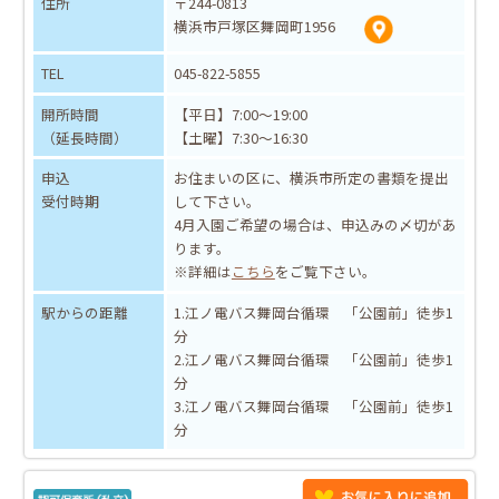
住所
〒244-0813
横浜市戸塚区舞岡町1956
TEL
045-822-5855
開所時間
【平日】7:00～19:00
（延長時間）
【土曜】7:30～16:30
申込
お住まいの区に、横浜市所定の書類を提出
受付時期
して下さい。
4月入園ご希望の場合は、申込みの〆切があ
ります。
※詳細は
こちら
をご覧下さい。
駅からの距離
1.江ノ電バス舞岡台循環 「公園前」徒歩1
分
2.江ノ電バス舞岡台循環 「公園前」徒歩1
分
3.江ノ電バス舞岡台循環 「公園前」徒歩1
分