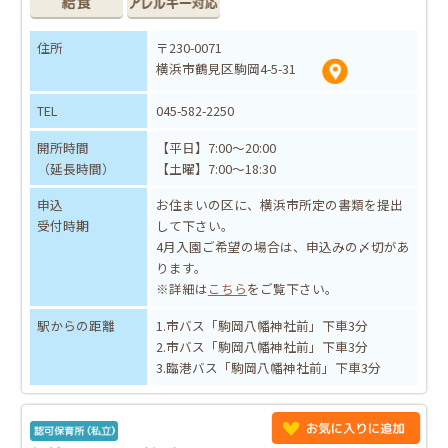
住所
〒230-0071
横浜市鶴見区駒岡4-5-31
TEL
045-582-2250
開所時間
【平日】7:00～20:00
（延長時間）
【土曜】7:00～18:30
申込
お住まいの区に、横浜市所定の書類を提出
受付時期
して下さい。
4月入園ご希望の場合は、申込みの〆切があ
ります。
※詳細は
こちら
をご覧下さい。
駅からの距離
1.市バス「駒岡八幡神社前」下車3分
2.市バス「駒岡八幡神社前」下車3分
3.臨港バス「駒岡八幡神社前」下車3分