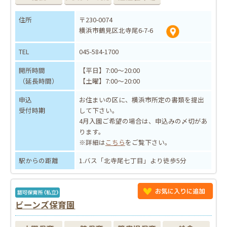
住所
〒230-0074
横浜市鶴見区北寺尾6-7-6
TEL
045-584-1700
開所時間
【平日】7:00～20:00
（延長時間）
【土曜】7:00～20:00
申込
お住まいの区に、横浜市所定の書類を提出
受付時期
して下さい。
4月入園ご希望の場合は、申込みの〆切があ
ります。
※詳細は
こちら
をご覧下さい。
駅からの距離
1.バス「北寺尾七丁目」より徒歩5分
ビーンズ保育園