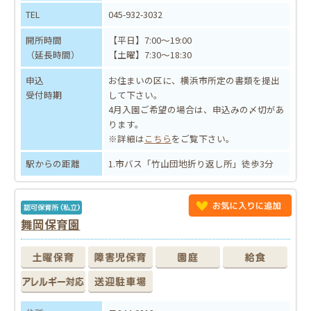
TEL
045-932-3032
開所時間
【平日】7:00～19:00
（延長時間）
【土曜】7:30～18:30
申込
お住まいの区に、横浜市所定の書類を提出
受付時期
して下さい。
4月入園ご希望の場合は、申込みの〆切があ
ります。
※詳細は
こちら
をご覧下さい。
駅からの距離
1.市バス「竹山団地折り返し所」徒歩3分
舞岡保育園