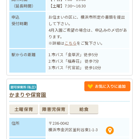
（延長時間）
【土曜】7:30～16:30
申込
お住まいの区に、横浜市所定の書類を提出
受付時期
して下さい。
4月入園ご希望の場合は、申込みの〆切があ
ります。
※詳細は
こちら
をご覧下さい。
駅からの距離
1.市バス「金草沢」徒歩5分
2.市バス「福寿荘」 徒歩7分
3.市バス「代官前」 徒歩10分
かまりや保育園
住所
〒236-0042
横浜市金沢区釜利谷東1-1-3