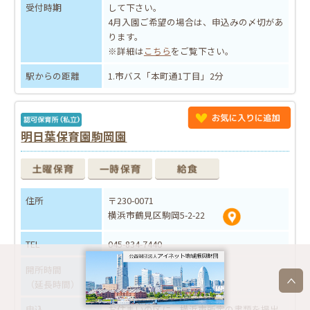
受付時期
して下さい。
4月入園ご希望の場合は、申込みの〆切があ
ります。
※詳細は
こちら
をご覧下さい。
駅からの距離
1.市バス「本町通1丁目」2分
明日葉保育園駒岡園
住所
〒230-0071
横浜市鶴見区駒岡5-2-22
TEL
045-834-7440
開所時間
【平日】7:00～20:00
（延長時間）
【土曜】7:30～18:30
申込
お住まいの区に、横浜市所定の書類を提出