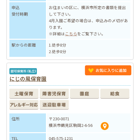
申込
お住まいの区に、横浜市所定の書類を提出
受付時期
して下さい。
4月入園ご希望の場合は、申込みの〆切があ
ります。
※詳細は
こちら
をご覧下さい。
駅からの距離
1.徒歩8分
2.徒歩8分
にじの風保育園
住所
〒230-0071
横浜市鶴見区駒岡2-6-56
TEL
045-575-1231