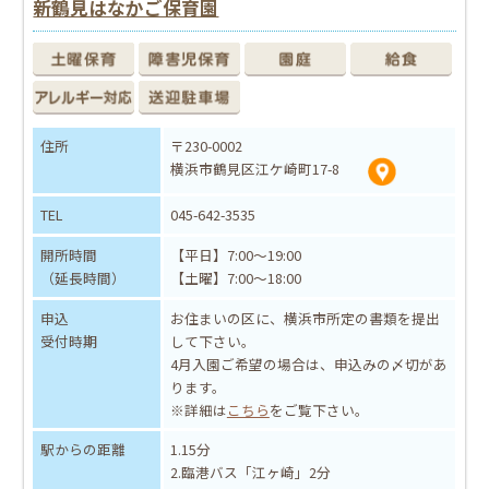
新鶴見はなかご保育園
住所
〒230-0002
横浜市鶴見区江ケ崎町17-8
TEL
045-642-3535
開所時間
【平日】7:00～19:00
（延長時間）
【土曜】7:00～18:00
申込
お住まいの区に、横浜市所定の書類を提出
受付時期
して下さい。
4月入園ご希望の場合は、申込みの〆切があ
ります。
※詳細は
こちら
をご覧下さい。
駅からの距離
1.15分
2.臨港バス「江ヶ崎」2分