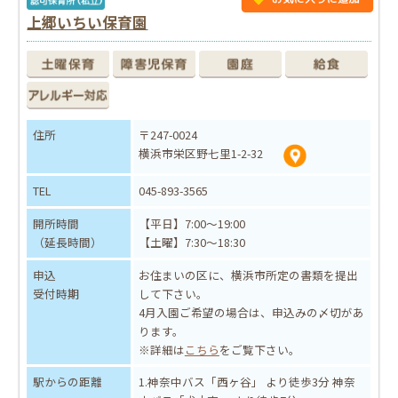
上郷いちい保育園
住所
〒247-0024
横浜市栄区野七里1-2-32
TEL
045-893-3565
開所時間
【平日】7:00～19:00
（延長時間）
【土曜】7:30～18:30
申込
お住まいの区に、横浜市所定の書類を提出
受付時期
して下さい。
4月入園ご希望の場合は、申込みの〆切があ
ります。
※詳細は
こちら
をご覧下さい。
駅からの距離
1.神奈中バス「西ヶ谷」 より徒歩3分 神奈