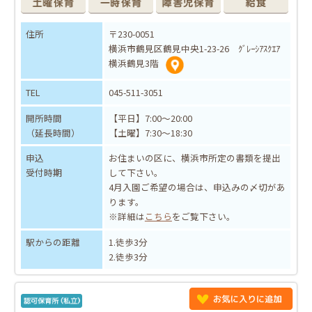
住所
〒230-0051
横浜市鶴見区鶴見中央1-23-26 ｸﾞﾚｰｼｱｽｸｴｱ
横浜鶴見3階
TEL
045-511-3051
開所時間
【平日】7:00～20:00
（延長時間）
【土曜】7:30～18:30
申込
お住まいの区に、横浜市所定の書類を提出
受付時期
して下さい。
4月入園ご希望の場合は、申込みの〆切があ
ります。
※詳細は
こちら
をご覧下さい。
駅からの距離
1.徒歩3分
2.徒歩3分