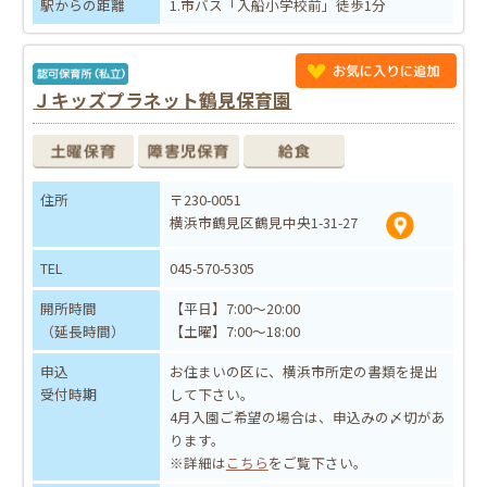
駅からの距離
1.市バス「入船小学校前」徒歩1分
Ｊキッズプラネット鶴見保育園
住所
〒230-0051
横浜市鶴見区鶴見中央1-31-27
TEL
045-570-5305
開所時間
【平日】7:00～20:00
（延長時間）
【土曜】7:00～18:00
申込
お住まいの区に、横浜市所定の書類を提出
受付時期
して下さい。
4月入園ご希望の場合は、申込みの〆切があ
ります。
※詳細は
こちら
をご覧下さい。