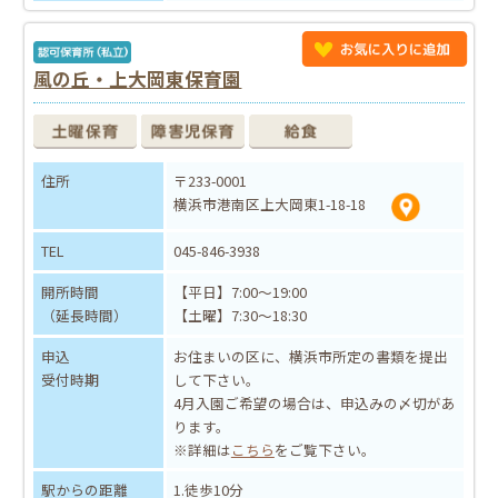
風の丘・上大岡東保育園
住所
〒233-0001
横浜市港南区上大岡東1-18-18
TEL
045-846-3938
開所時間
【平日】7:00～19:00
（延長時間）
【土曜】7:30～18:30
申込
お住まいの区に、横浜市所定の書類を提出
受付時期
して下さい。
4月入園ご希望の場合は、申込みの〆切があ
ります。
※詳細は
こちら
をご覧下さい。
駅からの距離
1.徒歩10分