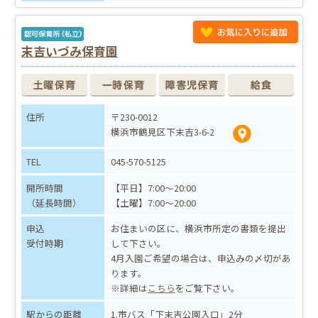
末吉いづみ保育園
住所
〒230-0012
横浜市鶴見区下末吉3-6-2
TEL
045-570-5125
開所時間
【平日】7:00～20:00
（延長時間）
【土曜】7:00～20:00
申込
お住まいの区に、横浜市所定の書類を提出
受付時期
して下さい。
4月入園ご希望の場合は、申込みの〆切があ
ります。
※詳細は
こちら
をご覧下さい。
駅からの距離
1.市バス「下末吉公園入口」2分