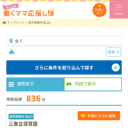
お気に
入り
menu
トップページ
認可保育所(私立)
全て
変更
さらに条件を絞り込んで探す
通常表示
地図で表示
836
検索結果
件
三春台保育園