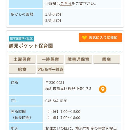
※詳細は
こちら
をご覧下さい。
駅からの距離
1.徒歩8分
2.徒歩8分
鶴見ポケット保育園
住所
〒230-0051
横浜市鶴見区鶴見中央1-7-5
TEL
045-642-6191
開所時間
【平日】7:00～19:00
（延長時間）
【土曜】7:00～18:00
申込
お住まいの区に、横浜市所定の書類を提出