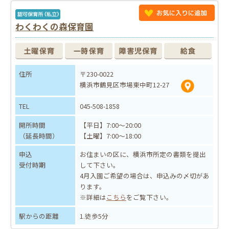
わくわくの森保育園
住所
〒230-0022
横浜市鶴見区市場東中町12-27
TEL
045-508-1858
開所時間
【平日】7:00～20:00
（延長時間）
【土曜】7:00～18:00
申込
お住まいの区に、横浜市所定の書類を提出
受付時期
して下さい。
4月入園ご希望の場合は、申込みの〆切があ
ります。
※詳細は
こちら
をご覧下さい。
駅からの距離
1.徒歩5分