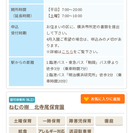
開所時間
【平日】7:00～20:00
（延長時間）
【土曜】7:00～18:00
申込
お住まいの区に、横浜市所定の書類を提出
受付時期
して下さい。
4月入園ご希望の場合は、申込みの〆切があ
ります。
※詳細は
こちら
をご覧下さい。
駅からの距離
1.臨港バス・東急バス「駒岡」バス停より
徒歩3分 （乗車時間7分）
2.臨港バス「明治横浜研究所」徒歩3分 （乗
車時間20分）
ねむの樹 北寺尾保育園