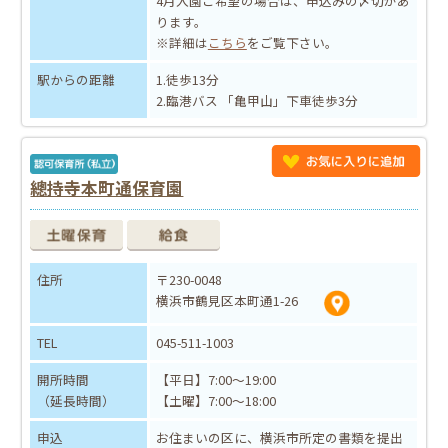
4月入園ご希望の場合は、申込みの〆切があ
ります。
※詳細は
こちら
をご覧下さい。
駅からの距離
1.徒歩13分
2.臨港バス 「亀甲山」下車徒歩3分
總持寺本町通保育園
住所
〒230-0048
横浜市鶴見区本町通1-26
TEL
045-511-1003
開所時間
【平日】7:00～19:00
（延長時間）
【土曜】7:00～18:00
申込
お住まいの区に、横浜市所定の書類を提出