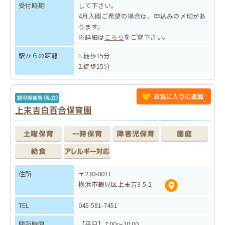
受付時期
して下さい。
4月入園ご希望の場合は、申込みの〆切があ
ります。
※詳細は
こちら
をご覧下さい。
駅からの距離
1.徒歩15分
2.徒歩15分
上末吉白百合保育園
住所
〒230-0011
横浜市鶴見区上末吉3-5-2
TEL
045-581-7451
開所時間
【平日】7:00～20:00