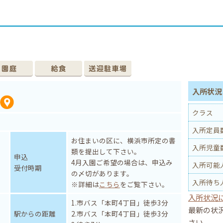
入所状況 
クラス
入所定員
お住まいの区に、横浜市所定の書
入所児童
類を提出して下さい。
申込
4月入園ご希望の場合は、申込み
入所可能
受付時期
の〆切があります。
入所待ち
※詳細は
こちら
をご覧下さい。
入所状況
1.市バス「本町4丁目」徒歩3分
最新の状
駅からの距離
2.市バス「本町4丁目」徒歩3分
さい。