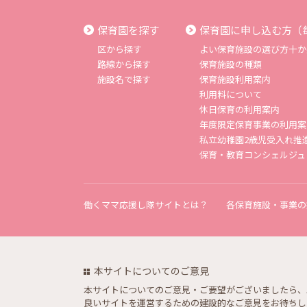
保育園を探す
保育園に申し込む方（
区から探す
よい保育施設の選び方十か
路線から探す
保育施設の種類
施設名で探す
保育施設利用案内
利用料について
休日保育の利用案内
年度限定保育事業の利用案
私立幼稚園2歳児受入れ推
保育・教育コンシェルジュ
働くママ応援し隊サイトとは？
各保育施設・事業の
本サイトについてのご意見
本サイトについてのご意見・ご要望がございましたら、
良いサイトを運営するための建設的なご意見をお待ちし