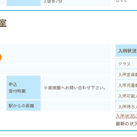
3.徒歩7分
室
入所状
クラス
入所定員
申込
入所児童
※直接園へお問い合わせ下さい。
受付時期
入所可能
駅からの距離
入所待ち
入所状況
最新の状