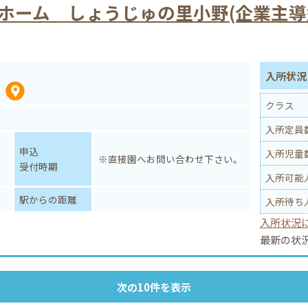
ホーム しょうじゅの里小野(企業主導
入所状
クラス
入所定員
申込
入所児童
※直接園へお問い合わせ下さい。
受付時期
入所可能
駅からの距離
入所待ち
入所状況
最新の状
次の10件を表示