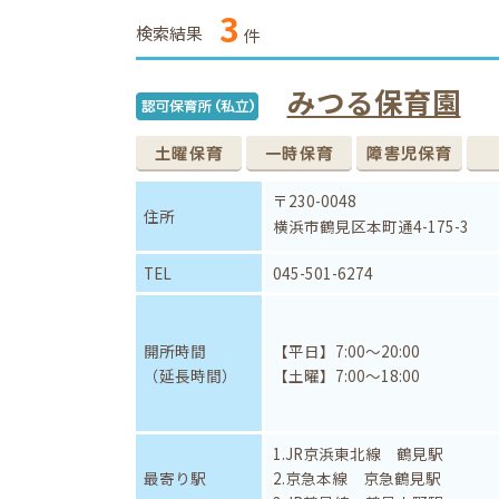
3
検索結果
件
みつる保育園
〒230-0048
住所
横浜市鶴見区本町通4-175-3
TEL
045-501-6274
開所時間
【平日】7:00～20:00
（延長時間）
【土曜】7:00～18:00
1.JR京浜東北線 鶴見駅
最寄り駅
2.京急本線 京急鶴見駅