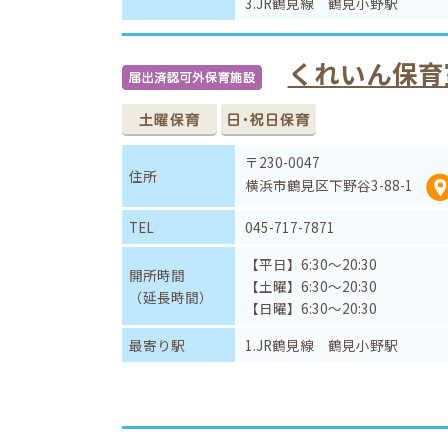
3.JR鶴見線 鶴見小野駅
くれいん保育
〒230-0047
住所
横浜市鶴見区下野谷3-88-1
TEL
045-717-7871
【平日】6:30～20:30
開所時間
【土曜】6:30～20:30
（延長時間）
【日曜】6:30～20:30
最寄り駅
1.JR鶴見線 鶴見小野駅