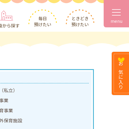
毎日
ときどき
menu
預けたい
預けたい
設から探す
お気に
入り
（私立）
事業
育事業
外保育施設