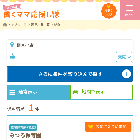
お気に
入り
menu
トップページ
鶴見小野一覧
給食
鶴見小野
変更
さらに条件を絞り込んで探す
通常表示
地図で表示
1
検索結果
件
みつる保育園