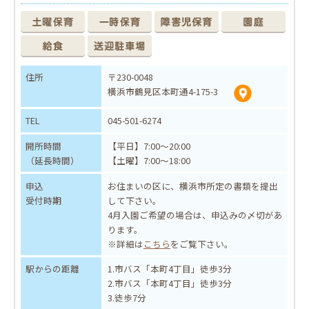
住所
〒230-0048
横浜市鶴見区本町通4-175-3
TEL
045-501-6274
開所時間
【平日】7:00～20:00
（延長時間）
【土曜】7:00～18:00
申込
お住まいの区に、横浜市所定の書類を提出
受付時期
して下さい。
4月入園ご希望の場合は、申込みの〆切があ
ります。
※詳細は
こちら
をご覧下さい。
駅からの距離
1.市バス「本町4丁目」徒歩3分
2.市バス「本町4丁目」徒歩3分
3.徒歩7分