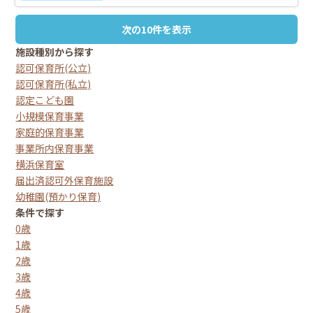
次の10件を表示
施設種別から探す
認可保育所(公立)
認可保育所(私立)
認定こども園
小規模保育事業
家庭的保育事業
事業所内保育事業
横浜保育室
届出済認可外保育施設
幼稚園(預かり保育)
条件で探す
0歳
1歳
2歳
3歳
4歳
5歳